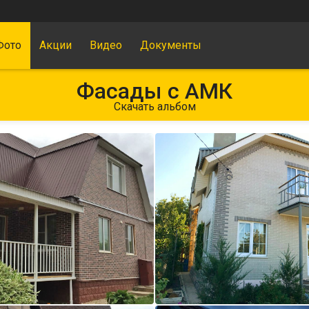
Фото
Акции
Видео
Документы
Фасады с АМК
Скачать альбом